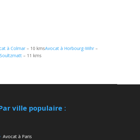
cat à Colmar
– 10 kms
Avocat à Horbourg-Wihr
–
 Soultzmatt
– 11 kms
Par ville populaire
:
Avocat à Paris