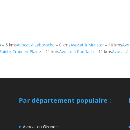
m
– 5 kms
Avocat à Labaroche
– 8 kms
Avocat à Munster
– 10 kms
Avo
Sainte-Croix-en-Plaine
– 11 kms
Avocat à Rouffach
– 11 kms
Avocat à
Par département populaire
:
Avocat en Gironde