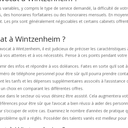
 variables, y compris le type de service demandé, la difficulté de vot
es, des honoraires forfaitaires ou des honoraires mensuels. En moyenn
. Les prix sont généralement négociables et certains cabinets offrent
at à Wintzenheim ?
ocat à Wintzenheim, il est judicieux de préciser les caractéristiques à 
à vos attentes et à vos nécessités. Pense à ces points pendant votre
nir des infos et répondre à vos doléances. Faites en sorte qu’il soit 
uméro de téléphone personnel pour être sûr qu’il pourra prendre cont
sont les tarifs et les dépenses supplémentaires associés à l’assistance 
 un choix en comparant les différentes offres.
se dans le secteur où vous désirez être assisté. Cela augmentera vo
références pour être sûr que l’avocat a bien réussi à aider des person
r s’occuper de votre cas. Examinez le nombre d’années de pratique qu’
problème qu’il a réglés. Posséder des talents variés est meilleur pour