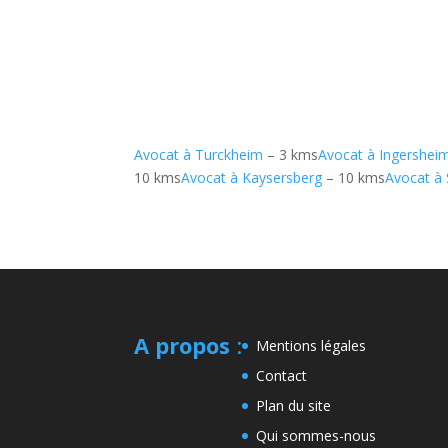
Avocat à Turckheim
– 3 kms
Avocat à Ingershei
10 kms
Avocat à Kaysersberg
– 10 kms
Avocat à 
A propos
:
Mentions légales
Contact
Plan du site
Qui sommes-nous