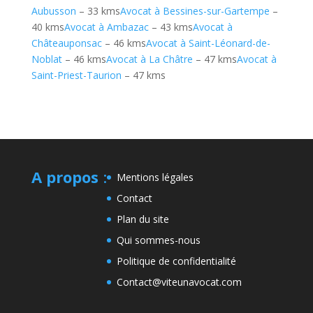
Aubusson
– 33 kms
Avocat à Bessines-sur-Gartempe
–
40 kms
Avocat à Ambazac
– 43 kms
Avocat à
Châteauponsac
– 46 kms
Avocat à Saint-Léonard-de-
Noblat
– 46 kms
Avocat à La Châtre
– 47 kms
Avocat à
Saint-Priest-Taurion
– 47 kms
A propos
:
Mentions légales
Contact
Plan du site
Qui sommes-nous
Politique de confidentialité
Contact@viteunavocat.com