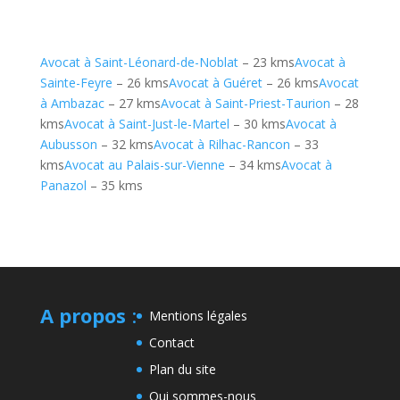
Avocat à Saint-Léonard-de-Noblat
– 23 kms
Avocat à
Sainte-Feyre
– 26 kms
Avocat à Guéret
– 26 kms
Avocat
à Ambazac
– 27 kms
Avocat à Saint-Priest-Taurion
– 28
kms
Avocat à Saint-Just-le-Martel
– 30 kms
Avocat à
Aubusson
– 32 kms
Avocat à Rilhac-Rancon
– 33
kms
Avocat au Palais-sur-Vienne
– 34 kms
Avocat à
Panazol
– 35 kms
A propos
:
Mentions légales
Contact
Plan du site
Qui sommes-nous