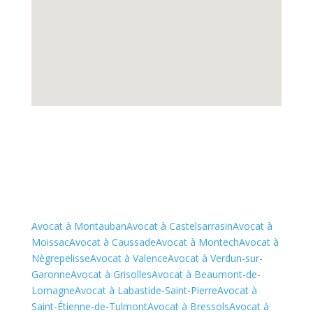
Avocat à Montauban
Avocat à Castelsarrasin
Avocat à
Moissac
Avocat à Caussade
Avocat à Montech
Avocat à
Nègrepelisse
Avocat à Valence
Avocat à Verdun-sur-
Garonne
Avocat à Grisolles
Avocat à Beaumont-de-
Lomagne
Avocat à Labastide-Saint-Pierre
Avocat à
Saint-Étienne-de-Tulmont
Avocat à Bressols
Avocat à