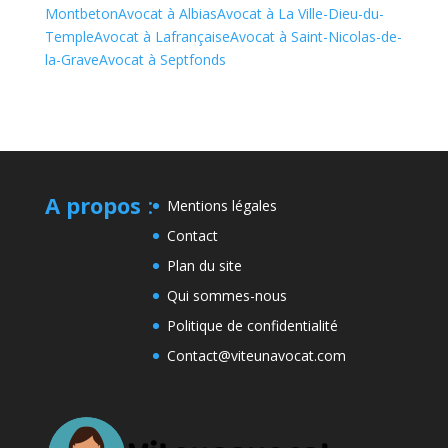
Montbeton
Avocat à Albias
Avocat à La Ville-Dieu-du-
Temple
Avocat à Lafrançaise
Avocat à Saint-Nicolas-de-
la-Grave
Avocat à Septfonds
A propos
:
Mentions légales
Contact
Plan du site
Qui sommes-nous
Politique de confidentialité
Contact@viteunavocat.com