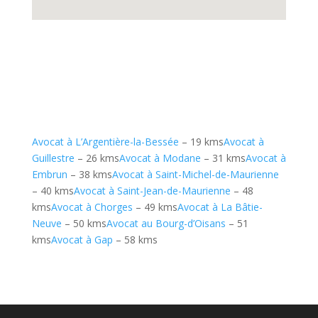
Avocat à L’Argentière-la-Bessée
– 19 kms
Avocat à
Guillestre
– 26 kms
Avocat à Modane
– 31 kms
Avocat à
Embrun
– 38 kms
Avocat à Saint-Michel-de-Maurienne
– 40 kms
Avocat à Saint-Jean-de-Maurienne
– 48
kms
Avocat à Chorges
– 49 kms
Avocat à La Bâtie-
Neuve
– 50 kms
Avocat au Bourg-d’Oisans
– 51
kms
Avocat à Gap
– 58 kms