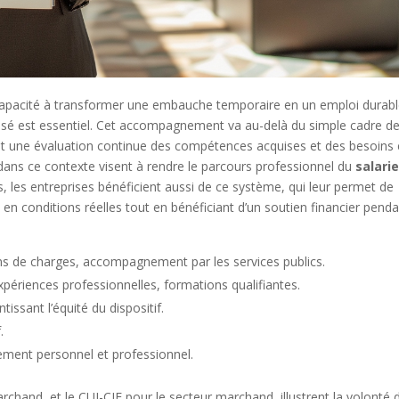
 capacité à transformer une embauche temporaire en un emploi durabl
sé est essentiel. Cet accompagnement va au-delà du simple cadre d
ier et une évaluation continue des compétences acquises et des besoins
ans ce contexte visent à rendre le parcours professionnel du
salari
s, les entreprises bénéficient aussi de ce système, qui leur permet de
n conditions réelles tout en bénéficiant d’un soutien financier penda
s de charges, accompagnement par les services publics.
xpériences professionnelles, formations qualifiantes.
tissant l’équité du dispositif.
.
ement personnel et professionnel.
rchand, et le CUI-CIE pour le secteur marchand, illustrent la volonté 