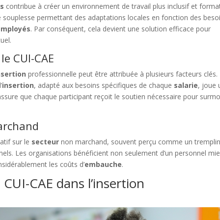
ts
contribue à créer un environnement de travail plus inclusif et forma
une souplesse permettant des adaptations locales en fonction des beso
employés
. Par conséquent, cela devient une solution efficace pour
uel.
 le CUI-CAE
nsertion
professionnelle peut être attribuée à plusieurs facteurs clés.
’
insertion
, adapté aux besoins spécifiques de chaque
salarie
, joue 
assure que chaque participant reçoit le soutien nécessaire pour surm
marchand
atif sur le
secteur
non marchand, souvent perçu comme un trempli
nnels. Les organisations bénéficient non seulement d’un personnel mi
nsidérablement les coûts d’
embauche
.
u CUI-CAE dans l’insertion