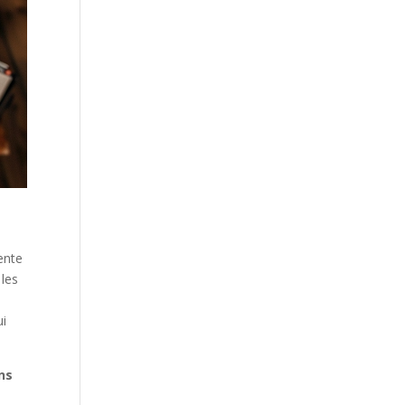
ente
 les
ui
ns