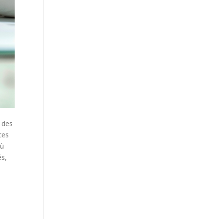
 des
ces
où
és,