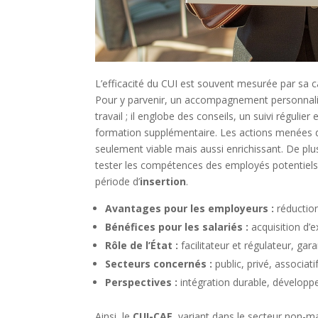
L’efficacité du CUI est souvent mesurée par sa
Pour y parvenir, un accompagnement personnali
travail ; il englobe des conseils, un suivi régul
formation supplémentaire. Les actions menées d
seulement viable mais aussi enrichissant. De plu
tester les compétences des employés potentiels e
période d’
insertion
.
Avantages pour les employeurs :
réduction
Bénéfices pour les salariés :
acquisition d’e
Rôle de l’État :
facilitateur et régulateur, garan
Secteurs concernés :
public, privé, associatif
Perspectives :
intégration durable, développ
Ainsi, le
CUI-CAE
, variant dans le secteur non-ma