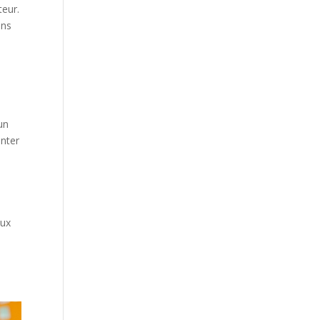
teur.
ins
un
onter
n
eux