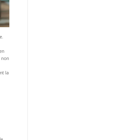
e.
e
 en
e
non
nt la
de