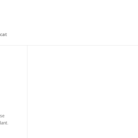
cat
sse
lant.
e