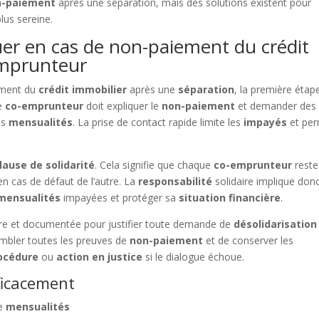
n-paiement
après une séparation, mais des solutions existent pour
lus sereine.
er en cas de non-paiement du crédit
emprunteur
ment du
crédit immobilier
après une
séparation
, la première étap
Le
co-emprunteur
doit expliquer le
non-paiement
et demander des
es
mensualités
. La prise de contact rapide limite les
impayés
et pe
lause de solidarité
. Cela signifie que chaque
co-emprunteur
reste
n cas de défaut de l’autre. La
responsabilité
solidaire implique don
mensualités
impayées et protéger sa
situation financière
.
aire et documentée pour justifier toute demande de
désolidarisation
sembler toutes les preuves de
non-paiement
et de conserver les
océdure
ou
action en justice
si le dialogue échoue.
fficacement
e
mensualités