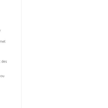
e
rmet
c des
ou