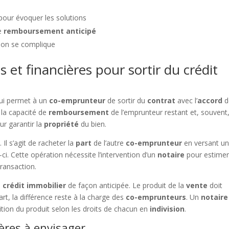
t
our évoquer les solutions
e
remboursement anticipé
ation se complique
s et financières pour sortir du crédit
qui permet à un
co-emprunteur
de sortir du
contrat
avec l’
accord
d
 la capacité de
remboursement
de l’emprunteur restant et, souvent,
ur garantir la
propriété
du bien.
Il s’agit de racheter la
part
de l’autre
co-emprunteur
en versant u
-ci. Cette opération nécessite l’intervention d’un
notaire
pour estimer
transaction.
e
crédit immobilier
de façon anticipée. Le produit de la
vente
doit
art, la différence reste à la charge des
co-emprunteurs
. Un
notaire
tition du produit selon les droits de chacun en
indivision
.
ières à envisager