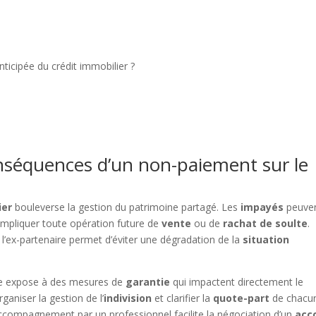
anticipée du crédit immobilier ?
nséquences d’un non-paiement sur le
ier
bouleverse la gestion du patrimoine partagé. Les
impayés
peuve
mpliquer toute opération future de
vente
ou de
rachat de soulte
.
l’ex-partenaire permet d’éviter une dégradation de la
situation
e expose à des mesures de
garantie
qui impactent directement le
aniser la gestion de l’
indivision
et clarifier la
quote-part
de chacu
’accompagnement par un professionnel facilite la négociation d’un
acc