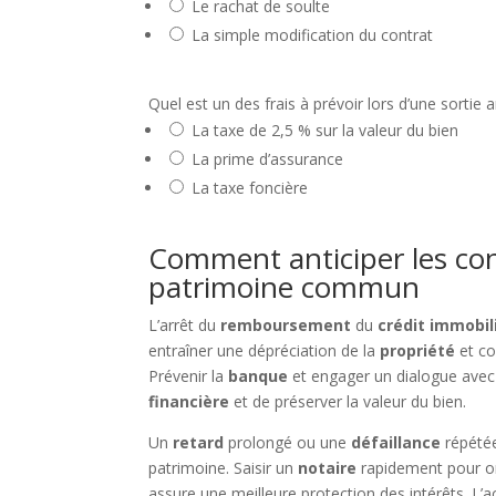
Le rachat de soulte
La simple modification du contrat
Quel est un des frais à prévoir lors d’une sortie 
La taxe de 2,5 % sur la valeur du bien
La prime d’assurance
La taxe foncière
Comment anticiper les co
patrimoine commun
L’arrêt du
remboursement
du
crédit immobil
entraîner une dépréciation de la
propriété
et co
Prévenir la
banque
et engager un dialogue avec 
financière
et de préserver la valeur du bien.
Un
retard
prolongé ou une
défaillance
répété
patrimoine. Saisir un
notaire
rapidement pour org
assure une meilleure protection des intérêts. L