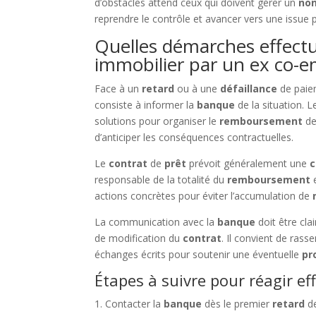
d’obstacles attend ceux qui doivent gérer un
no
reprendre le contrôle et avancer vers une issue p
Quelles démarches effectu
immobilier par un ex co-
Face à un
retard
ou à une
défaillance
de paie
consiste à informer la
banque
de la situation. 
solutions pour organiser le
remboursement
d
d’anticiper les conséquences contractuelles.
Le
contrat
de
prêt
prévoit généralement une
c
responsable de la totalité du
remboursement
e
actions concrètes pour éviter l’accumulation de
La communication avec la
banque
doit être cl
de modification du
contrat
. Il convient de ras
échanges écrits pour soutenir une éventuelle
pr
Étapes à suivre pour réagir e
Contacter la
banque
dès le premier
retard
d