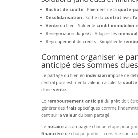
Rachat de soulte
: Paiement de la
quote-pa
Désolidarisation
: Sortie du
contrat
avec l’
a
Vente
du bien : Solder le
crédit immobilier
e
Renégociation du
prêt
: Adapter les
mensual
Regroupement de crédits : Simplifier le
rembo
Comment organiser le par
anticipé des sommes due
Le partage du bien en
indivision
impose de dét
central pour estimer la valeur, calculer la
soulte
d’une
vente
.
Le
remboursement anticipé
du
prêt
doit être
générer des
frais
spécifiques comme l’indemnité 
cent sur la
valeur
du bien partagé.
Le
notaire
accompagne chaque étape pour garant
financière
de chaque partie. Il conseille sur la 