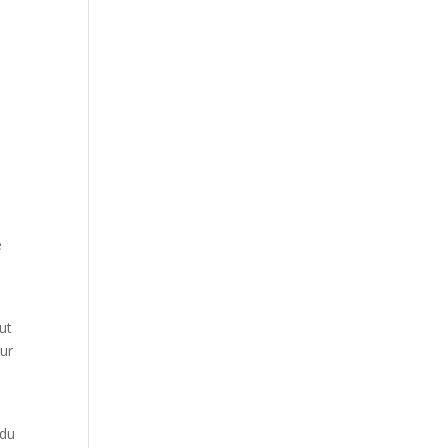
e
ut
our
 du