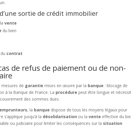
un.
 d’une sortie de crédit immobilier
la
vente
r
du bien
n du
contrat
cas de refus de paiement ou de non-
aire
es mesures de
garantie
mises en œuvre par la
banque
: blocage de
tion à la Banque de France. La
procédure
peut être longue et nécessi
recouvrement des sommes dues.
-emprunteurs
, la
banque
dispose de tous les moyens légaux pour
re s’applique jusqu’à la
désolidarisation
ou la
vente
effective du bien
iable ou judiciaire pour limiter les conséquences sur la
situation