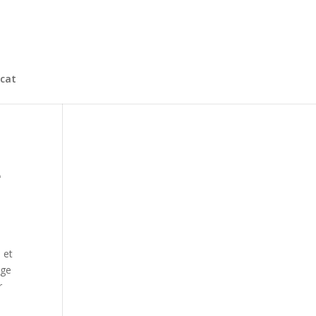
cat
e
 et
age
r
é