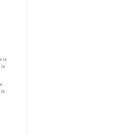
e la
 la
ne
 la