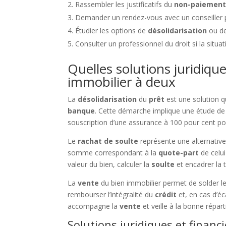
Rassembler les justificatifs du
non-paiemen
Demander un rendez-vous avec un conseiller p
Étudier les options de
désolidarisation
ou d
Consulter un professionnel du droit si la situ
Quelles solutions juridique
immobilier à deux
La
désolidarisation
du
prêt
est une solution 
banque
. Cette démarche implique une étude de
souscription d’une assurance à 100 pour cent po
Le
rachat de soulte
représente une alternative. 
somme correspondant à la
quote-part
de celui
valeur du bien, calculer la
soulte
et encadrer la 
La
vente
du bien immobilier permet de solder l
rembourser l’intégralité du
crédit
et, en cas d’éc
accompagne la
vente
et veille à la bonne répar
Solutions juridiques et financ