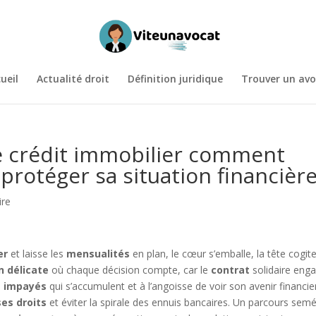
ueil
Actualité droit
Définition juridique
Trouver un avo
le crédit immobilier comment
 protéger sa situation financièr
ire
er
et laisse les
mensualités
en plan, le cœur s’emballe, la tête cogite
n délicate
où chaque décision compte, car le
contrat
solidaire eng
s
impayés
qui s’accumulent et à l’angoisse de voir son avenir financie
es droits
et éviter la spirale des ennuis bancaires. Un parcours sem