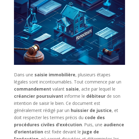
Dans une
saisie immobilière
, plusieurs étapes
légales sont incontournables. Tout commence par un
commandement
valant
saisie
, acte par lequel le
créancier poursuivant
informe le
débiteur
de son
intention de saisir le bien. Ce document est
généralement rédigé par un
huissier de justice
, et
doit respecter les termes précis du
code des
procédures civiles d’exécution
. Puis, une
audience
d’orientation
est fixée devant le
juge de
l’exécution
, où seront discutées et déterminées les