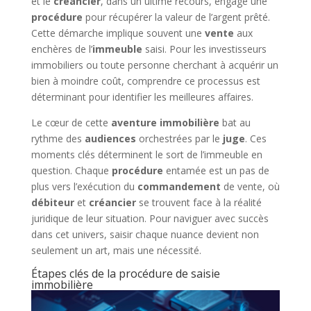
et le
créancier
, dans un ultime recours, engage une
procédure
pour récupérer la valeur de l’argent prêté.
Cette démarche implique souvent une
vente
aux
enchères de l’
immeuble
saisi. Pour les investisseurs
immobiliers ou toute personne cherchant à acquérir un
bien à moindre coût, comprendre ce processus est
déterminant pour identifier les meilleures affaires.
Le cœur de cette
aventure immobilière
bat au
rythme des
audiences
orchestrées par le
juge
. Ces
moments clés déterminent le sort de l’immeuble en
question. Chaque
procédure
entamée est un pas de
plus vers l’exécution du
commandement
de vente, où
débiteur
et
créancier
se trouvent face à la réalité
juridique de leur situation. Pour naviguer avec succès
dans cet univers, saisir chaque nuance devient non
seulement un art, mais une nécessité.
Étapes clés de la procédure de saisie
immobilière