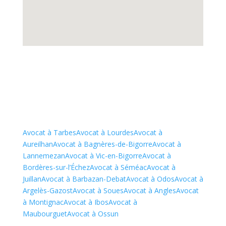
Avocat à Tarbes
Avocat à Lourdes
Avocat à
Aureilhan
Avocat à Bagnères-de-Bigorre
Avocat à
Lannemezan
Avocat à Vic-en-Bigorre
Avocat à
Bordères-sur-l’Échez
Avocat à Séméac
Avocat à
Juillan
Avocat à Barbazan-Debat
Avocat à Odos
Avocat à
Argelès-Gazost
Avocat à Soues
Avocat à Angles
Avocat
à Montignac
Avocat à Ibos
Avocat à
Maubourguet
Avocat à Ossun