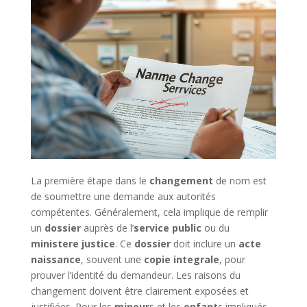
La première étape dans le
changement
de nom est
de soumettre une demande aux autorités
compétentes. Généralement, cela implique de remplir
un
dossier
auprès de l’
service public
ou du
ministere justice
. Ce
dossier
doit inclure un
acte
naissance
, souvent une
copie integrale
, pour
prouver l’identité du demandeur. Les raisons du
changement doivent être clairement exposées et
justifiées. Pour les
mineur
s et les
enfant
s impliqués,