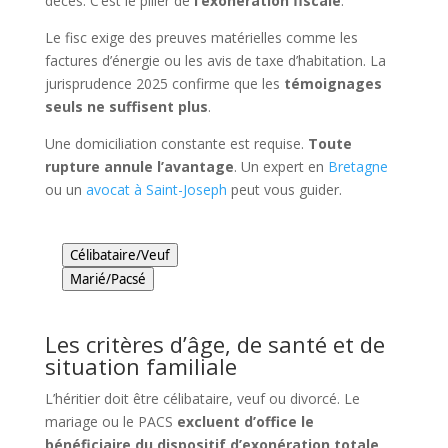
décès. C’est le pilier de
l’exonération fiscale
.
Le fisc exige des preuves matérielles comme les
factures d’énergie ou les avis de taxe d’habitation. La
jurisprudence 2025 confirme que les
témoignages
seuls ne suffisent plus
.
Une domiciliation constante est requise.
Toute
rupture annule l’avantage
. Un expert en
Bretagne
ou un
avocat à Saint-Joseph
peut vous guider.
Célibataire/Veuf
Marié/Pacsé
Les critères d’âge, de santé et de
situation familiale
L’héritier doit être célibataire, veuf ou divorcé. Le
mariage ou le PACS
excluent d’office le
bénéficiaire du dispositif d’exonération totale
.